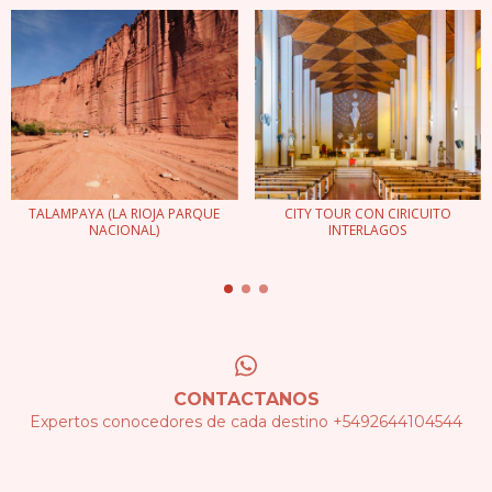
TALAMPAYA (LA RIOJA PARQUE
CITY TOUR CON CIRICUITO
NACIONAL)
INTERLAGOS
CONTACTANOS
Expertos conocedores de cada destino +5492644104544